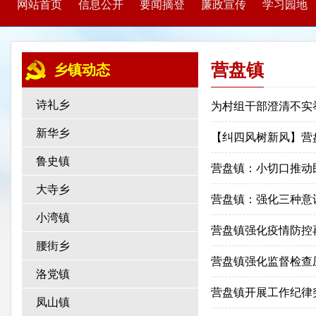
网站首页
信息公开
要闻摘登
廉政宣传
学习园地
营盘镇
乡镇动态
诗礼乡
为村组干部澄清不实
新华乡
【纠四风树新风】营
鲁史镇
营盘镇：小切口推动
大寺乡
营盘镇：强化三种意
小湾镇
营盘镇强化疫情防控
腰街乡
营盘镇强化监督检查
洛党镇
营盘镇开展工作纪律
凤山镇