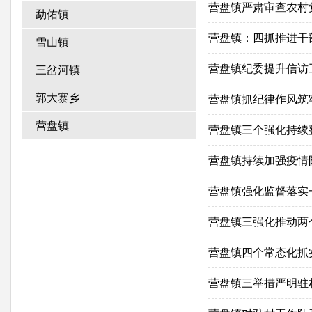
营盘镇严肃审查农村
勐佑镇
营盘镇：四抓推进干
雪山镇
营盘镇纪委提升信访
三岔河镇
郭大寨乡
营盘镇抓纪律作风筑
营盘镇
营盘镇三个强化持续
营盘镇持续加强疫情
营盘镇强化监督落实
营盘镇三强化推动两
营盘镇四个常态化抓
营盘镇三举措严明驻