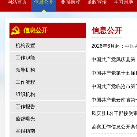
网站首页
信息公开
要闻摘登
廉政宣传
学习园地
信息公开
信息公开
机构设置
2026年6月起：中
工作职能
中国共产党凤庆县第
领导机构
中国共产党第十五届
工作流程
中国共产党临沧市第
组织机构
中国共产党云南省第
工作报告
凤庆县1名干部接受
监督曝光
监察工作信息公开条
举报指南