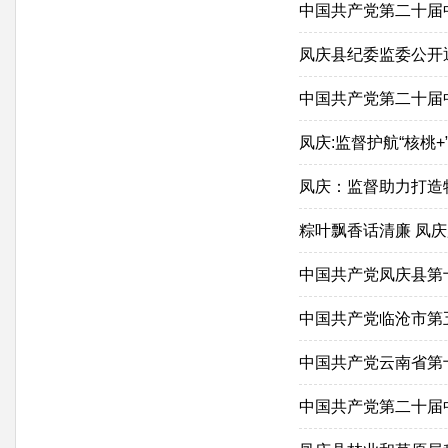
中国共产党第二十届
凤庆县纪委监委公开
中国共产党第二十届
凤庆:监督护航“核桃+
凤庆：监督助力打造特
粽叶飘香话清廉 凤庆
中国共产党凤庆县第
中国共产党临沧市第
中国共产党云南省第
中国共产党第二十届